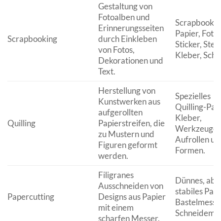
Gestaltung von
Fotoalben und
Scrapbookin
Erinnerungsseiten
Papier, Fotos
Scrapbooking
durch Einkleben
Sticker, Stem
von Fotos,
Kleber, Sche
Dekorationen und
Text.
Herstellung von
Spezielles
Kunstwerken aus
Quilling-Papi
aufgerollten
Kleber,
Quilling
Papierstreifen, die
Werkzeuge 
zu Mustern und
Aufrollen un
Figuren geformt
Formen.
werden.
Filigranes
Dünnes, abe
Ausschneiden von
stabiles Papi
Papercutting
Designs aus Papier
Bastelmesse
mit einem
Schneidemat
scharfen Messer.