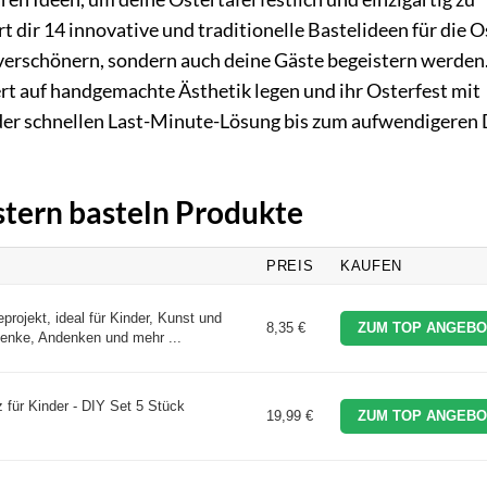
 dir 14 innovative und traditionelle Bastelideen für die O
 verschönern, sondern auch deine Gäste begeistern werden
Wert auf handgemachte Ästhetik legen und ihr Osterfest mit
der schnellen Last-Minute-Lösung bis zum aufwendigeren 
stern basteln Produkte
PREIS
KAUFEN
ojekt, ideal für Kinder, Kunst und
8,35 €
ZUM TOP ANGEBO
henke, Andenken und mehr ...
für Kinder - DIY Set 5 Stück
19,99 €
ZUM TOP ANGEBO