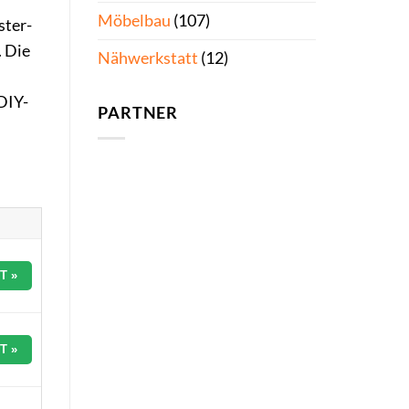
Möbelbau
(107)
ster-
. Die
Nähwerkstatt
(12)
DIY-
PARTNER
T »
T »