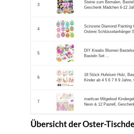
Steine zum Bemalen, Bastels
3
Geschenk Mädchen 6-12 Jahr
Scinzene Diamond Painting O
4
Osterei Schlüsselanhänger Se
DIY Kreativ Blumen Bastelse
5
Basteln Set ...
18 Stück Hufeisen Holz, Bas
6
Kinder ab 4 5 6 7 8 9 Jahre,
maritcan Mitgebsel Kinderge
7
Neon & 12 Pastell, Geschenk
Übersicht der Oster-Tischd