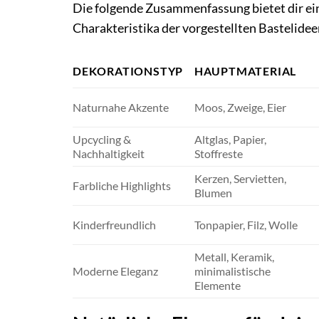
Die folgende Zusammenfassung bietet dir ein
Charakteristika der vorgestellten Bastelidee
DEKORATIONSTYP
HAUPTMATERIAL
Naturnahe Akzente
Moos, Zweige, Eier
Upcycling &
Altglas, Papier,
Nachhaltigkeit
Stoffreste
Kerzen, Servietten,
Farbliche Highlights
Blumen
Kinderfreundlich
Tonpapier, Filz, Wolle
Metall, Keramik,
Moderne Eleganz
minimalistische
Elemente