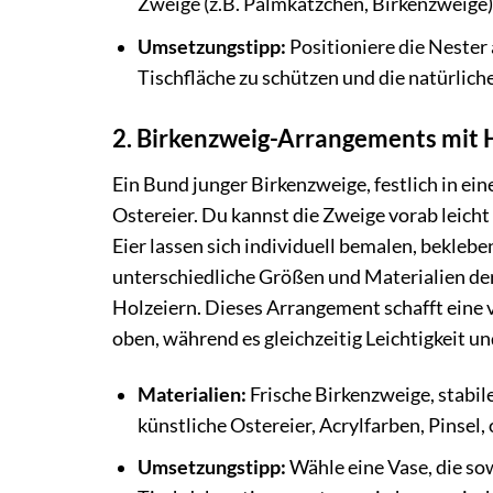
Zweige (z.B. Palmkätzchen, Birkenzweige),
Umsetzungstipp:
Positioniere die Nester 
Tischfläche zu schützen und die natürlich
2. Birkenzweig-Arrangements mit 
Ein Bund junger Birkenzweige, festlich in ein
Ostereier. Du kannst die Zweige vorab leicht
Eier lassen sich individuell bemalen, bekleb
unterschiedliche Größen und Materialien der
Holzeiern. Dieses Arrangement schafft eine v
oben, während es gleichzeitig Leichtigkeit 
Materialien:
Frische Birkenzweige, stabi
künstliche Ostereier, Acrylfarben, Pinsel, 
Umsetzungstipp:
Wähle eine Vase, die sow