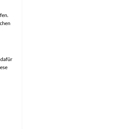
fen.
achen
 dafür
iese