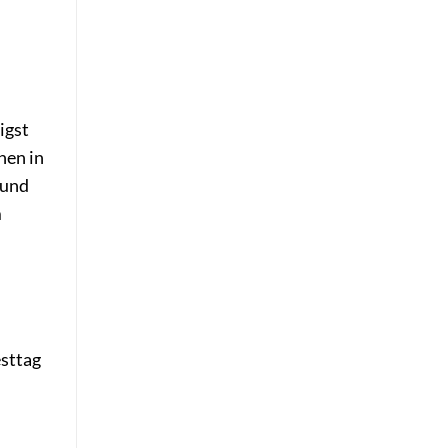
igst
hen in
 und
m
esttag