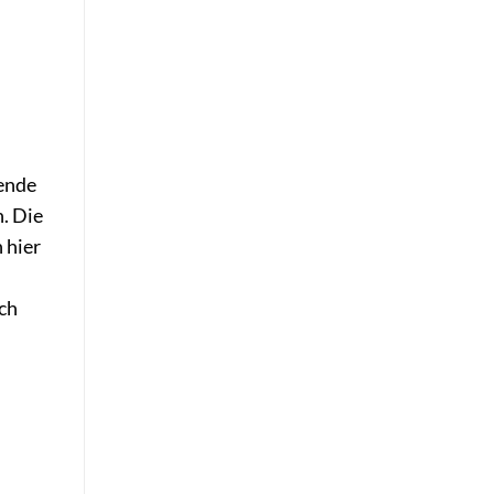
gende
n. Die
 hier
ach