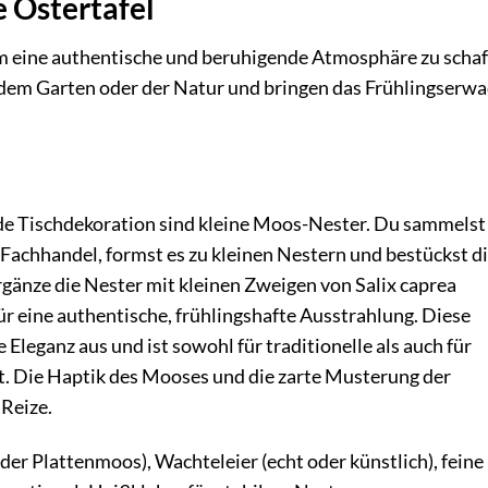
e Ostertafel
 um eine authentische und beruhigende Atmosphäre zu schaf
s dem Garten oder der Natur und bringen das Frühlingserw
nde Tischdekoration sind kleine Moos-Nester. Du sammelst
Fachhandel, formst es zu kleinen Nestern und bestückst d
rgänze die Nester mit kleinen Zweigen von Salix caprea
r eine authentische, frühlingshafte Ausstrahlung. Diese
 Eleganz aus und ist sowohl für traditionelle als auch für
. Die Haptik des Mooses und die zarte Musterung der
 Reize.
r Plattenmoos), Wachteleier (echt oder künstlich), feine