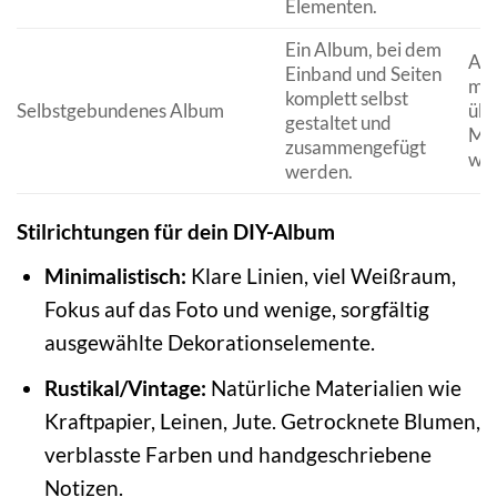
Elementen.
Ein Album, bei dem
All
Einband und Seiten
max
komplett selbst
Selbstgebundenes Album
übe
gestaltet und
Mat
zusammengefügt
wün
werden.
Stilrichtungen für dein DIY-Album
Minimalistisch:
Klare Linien, viel Weißraum,
Fokus auf das Foto und wenige, sorgfältig
ausgewählte Dekorationselemente.
Rustikal/Vintage:
Natürliche Materialien wie
Kraftpapier, Leinen, Jute. Getrocknete Blumen,
verblasste Farben und handgeschriebene
Notizen.