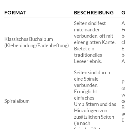
FORMAT
BESCHREIBUNG
GE
Seiten sind fest
All
miteinander
Fot
verbunden, oft mit
bes
Klassisches Buchalbum
einer glatten Kante.
chr
(Klebebindung/Fadenheftung)
Bietet ein
Erz
traditionelles
be
Leseerlebnis.
Anl
Seiten sind durch
eine Spirale
Pro
verbunden.
oft
Ermöglicht
wie
einfaches
Spiralalbum
ode
Umblättern und das
Bas
Hinzufügen von
auc
zusätzlichen Seiten
Eri
(je nach