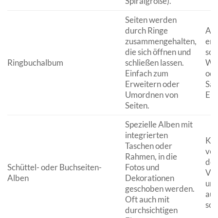
Spiralgröße).
Seiten werden
durch Ringe
Alb
zusammengehalten,
erg
die sich öffnen und
sol
Ringbuchalbum
schließen lassen.
Wa
Einfach zum
ode
Erweitern oder
Sam
Umordnen von
Erl
Seiten.
Spezielle Alben mit
integrierten
Kre
Taschen oder
ver
Rahmen, in die
den
Schüttel- oder Buchseiten-
Fotos und
Vor
Alben
Dekorationen
und
geschoben werden.
aus
Oft auch mit
soll
durchsichtigen