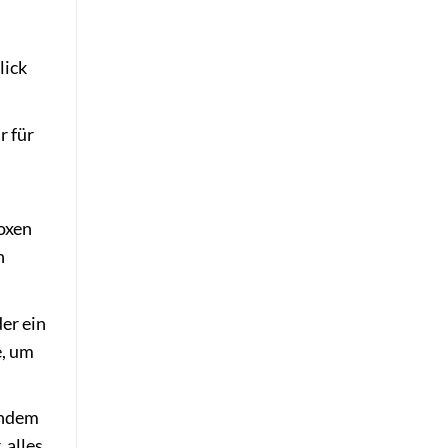
lick
r für
oxen
h
er ein
e, um
indem
 alles