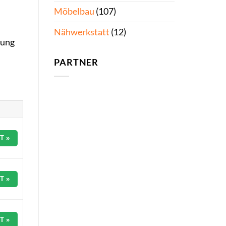
Möbelbau
(107)
Nähwerkstatt
(12)
sung
PARTNER
T »
T »
T »