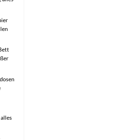
pier
llen
Bett
ußer
ndosen
e
 alles
-