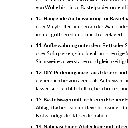
von Wolle bis hin zu Bastelpapier ordentl
10. Hängende Aufbewahrung für Bastelpa
oder Vinylrollen können an der Wand oder 
immer griffbereit und knickfrei gelagert.
11. Aufbewahrung unter dem Bett oder S
oder Sofa passen, sind ideal, um sperrige 
Sichtweite zu verstauen und gleichzeitig
12. DIY-Perlenorganizer aus Gläsern und
eignen sich hervorragend als Aufbewahrung
lassen sich leicht befüllen, beschriften u
13. Bastelwagen mit mehreren Ebenen:
E
Ablageflächen ist eine flexible Lösung. Du
Notwendige direkt bei dir haben.
14. Nähmaschinen-Abdeckung mit integr