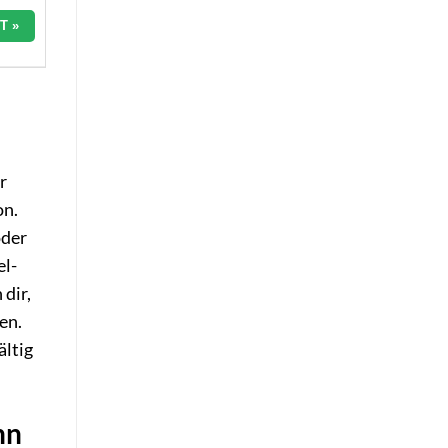
T »
r
on.
oder
el-
 dir,
en.
ältig
nn