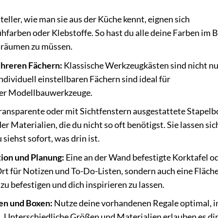
eller, wie man sie aus der Küche kennt, eignen sich
hfarben oder Klebstoffe. So hast du alle deine Farben im B
mräumen zu müssen.
hreren Fächern:
Klassische Werkzeugkästen sind nicht nu
dividuell einstellbaren Fächern sind ideal für
der Modellbauwerkzeuge.
ransparente oder mit Sichtfenstern ausgestattete Stapelb
r Materialien, die du nicht so oft benötigst. Sie lassen sic
iehst sofort, was drin ist.
tion und Planung:
Eine an der Wand befestigte Korktafel od
Ort für Notizen und To-Do-Listen, sondern auch eine Fläch
u befestigen und dich inspirieren zu lassen.
en und Boxen:
Nutze deine vorhandenen Regale optimal, 
. Unterschiedliche Größen und Materialien erlauben es dir,