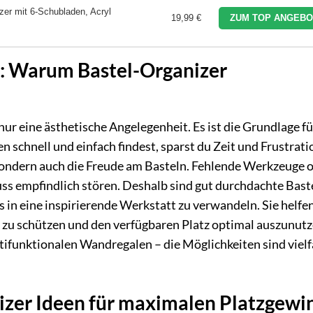
zer mit 6-Schubladen, Acryl
19,99 €
ZUM TOP ANGEBO
n: Warum Bastel-Organizer
ur eine ästhetische Angelegenheit. Es ist die Grundlage fü
 schnell und einfach findest, sparst du Zeit und Frustrati
, sondern auch die Freude am Basteln. Fehlende Werkzeuge 
uss empfindlich stören. Deshalb sind gut durchdachte Bast
 in eine inspirierende Werkstatt zu verwandeln. Sie helfen
n zu schützen und den verfügbaren Platz optimal auszunutz
tifunktionalen Wandregalen – die Möglichkeiten sind vielf
izer Ideen für maximalen Platzgewi