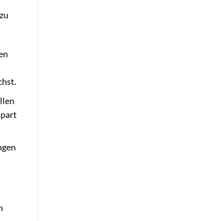
 zu
len
chst.
llen
spart
ngen
n