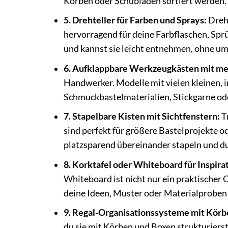
Körben oder Schubladen sortiert werden.
5. Drehteller für Farben und Sprays:
Dreht
hervorragend für deine Farbflaschen, Sprü
und kannst sie leicht entnehmen, ohne u
6. Aufklappbare Werkzeugkästen mit me
Handwerker. Modelle mit vielen kleinen, in
Schmuckbastelmaterialien, Stickgarne o
7. Stapelbare Kisten mit Sichtfenstern:
T
sind perfekt für größere Bastelprojekte ode
platzsparend übereinander stapeln und du s
8. Korktafel oder Whiteboard für Inspira
Whiteboard ist nicht nur ein praktischer 
deine Ideen, Muster oder Materialproben z
9. Regal-Organisationssysteme mit Körb
du sie mit Körben und Boxen strukturierst