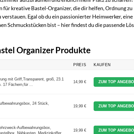
n für kreative Bastel-Organizer, die dir helfen, Ordnung zu
u verstauen. Egal ob du ein passionierter Heimwerker, eine
nen Schmuckstücken bist – hier findest du die passende Lö
astel Organizer Produkte
PREIS
KAUFEN
ng mit Griff,Transparent, groß, ‎23.1
14,99 €
ZUM TOP ANGEBO
 17 Fächern,für ...
ufbewahrungsbox, 24 Stück,
19,99 €
ZUM TOP ANGEBO
ehrzweck-Aufbewahrungsbox,
19,99 €
ZUM TOP ANGEBO
astelbox, Nähkasten, Medizinkoffer ...