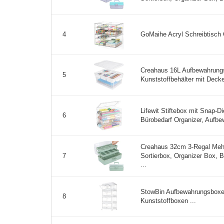
GoMaihe Acryl Schreibtisch 
4
Creahaus 16L Aufbewahrung
5
Kunststoffbehälter mit Decke
Lifewit Stiftebox mit Snap-D
6
Bürobedarf Organizer, Aufbe
Creahaus 32cm 3-Regal Meh
Sortierbox, Organizer Box, B
7
...
StowBin Aufbewahrungsboxen
8
Kunststoffboxen ...